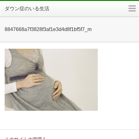
m
ダウン症のいる生活
8847668a7f3828f3af1e3d4d8f1bf5f7_m